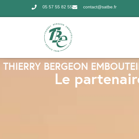
05 57 55 82 55
contact@satbe.fr
THIERRY BERGEON EMBOUTEI
Le partenair