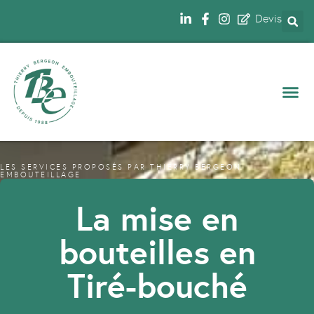
Devis
NOS 
LES SERVICES PROPOSÉS PAR THIERRY BERGEON
EMBOUTEILLAGE
La mise en
bouteilles en
Tiré-bouché