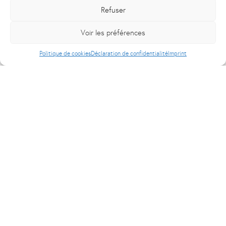
Refuser
Voir les préférences
Politique de cookies
Déclaration de confidentialité
Imprint
Libourne
Adresse
41 rue des Dagueys
33500 Libourne
Localisation
Horaires